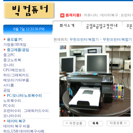
원격지원1
|
커뮤니티
|
데이터복구
|
프린터 
8월 7일 12:33:59 PM
용도별 PC
현재위치:
무한프린터/복합기
>
무한프린터/복합기
가정용/3D게임
.
중고제품/공임
중고PC
.
중고노트북
.
모니터
.
CPU/메인보드
.
하드/그래픽카드
.
메모리/기타부품
.
시디룸
.
공임
.
PC/모니터/노트북수리
노트북수리
.
PC수리
.
프린터수리
.
그래픽카드수리
.
모니터수리
.
데이터 복구
데이터 복구 비용
.
하드,USB 데이터복구사례
.