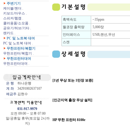
주변기기
케이블/젠더
.
키보드/마우스
.
스피커/웹캠
.
흑백속도
~35ppm
쿨러용품/소모품
.
월권장 출력량
5,000장
공유기/허브/기타
.
랜카드
.
인터페이스
USB,랜선,무선
PC 및 노트북 대여
스캔
PC 및 노트북 대여
.
무한프린터/복합기
무한프린터/복합기
.
무한프린터대여
무한프린터대여
.
[1년 무상 또는 1만장 보증]
은 행
하나은행
계 좌
34291002637107
예금주
김현수
[인근지역 출장 무상 설치]
031-917-9979
오전 09:00 ~ 오후 07:00
일/공휴일 휴무(토요일 2시까
HP 무한 프린터 8100e
지)