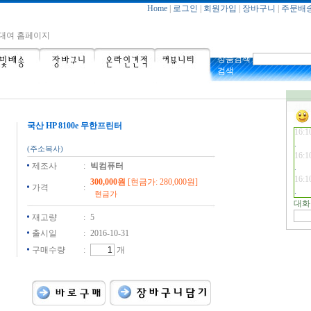
14:2
Home
|
로그인
|
회원가입
|
장바구니
|
주문배
supp
대여 홈페이지
linkt
16:1
상품검색
검색
16:1
↖채팅
16:1
국산 HP 8100e 무한프린터
16:1
(주소복사)
제조사
:
빅컴퓨터
16:1
300,000원
[현금가: 280,000원]
가격
:
현금가
대화
재고량
:
5
출시일
:
2016-10-31
구매수량
:
개