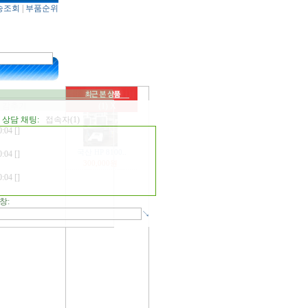
3:46 []
송조회
|
부품순위
ort.lenovo.com/ly/ko/downloads/ds029055?
rack=solr
0:04 []
.
0:04 []
.
 감추기
(1)
X
0:04 []
상담 채팅:
접속자(1)
.
0:04 []
국산 HP 8100..
.
300,000원
0:04 []
.
창:
↘