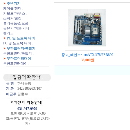
주변기기
케이블/젠더
.
키보드/마우스
.
스피커/웹캠
.
쿨러용품/소모품
.
공유기/허브/기타
.
랜카드
.
PC 및 노트북 대여
PC 및 노트북 대여
.
무한프린터/복합기
무한프린터/복합기
.
중고_메인보드/mATX/478/FSB800
무한프린터대여
35,000원
무한프린터대여
.
은 행
하나은행
계 좌
34291002637107
예금주
김현수
031-917-9979
오전 09:00 ~ 오후 07:00
일/공휴일 휴무(토요일 2시까
지)