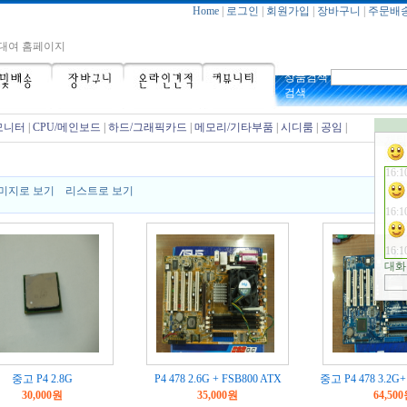
14:2
Home
|
로그인
|
회원가입
|
장바구니
|
주문배
supp
대여 홈페이지
linkt
16:1
상품검색
검색
16:1
모니터
|
CPU/메인보드
|
하드/그래픽카드
|
메모리/기타부품
|
시디룸
|
공임
|
↖채팅
16:1
16:1
미지로 보기
리스트로 보기
16:1
대화
중고 P4 2.8G
P4 478 2.6G + FSB800 ATX
중고 P4 478 3.2G
30,000원
35,000원
64,50