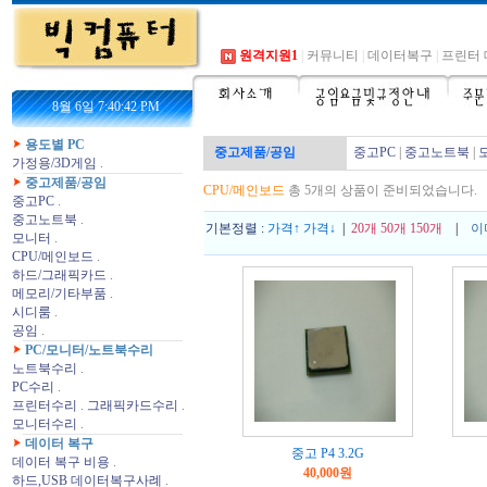
원격지원1
|
커뮤니티
|
데이터복구
|
프린터 
8월 6일 7:40:42 PM
용도별 PC
중고제품/공임
중고PC
|
중고노트북
|
가정용/3D게임
.
중고제품/공임
CPU/메인보드
총 5개의 상품이 준비되었습니다.
중고PC
.
중고노트북
.
기본정렬 :
가격↑
가격↓
|
20개
50개
150개
|
이
모니터
.
CPU/메인보드
.
하드/그래픽카드
.
메모리/기타부품
.
시디룸
.
공임
.
PC/모니터/노트북수리
노트북수리
.
PC수리
.
프린터수리
.
그래픽카드수리
.
모니터수리
.
데이터 복구
중고 P4 3.2G
데이터 복구 비용
.
40,000원
하드,USB 데이터복구사례
.