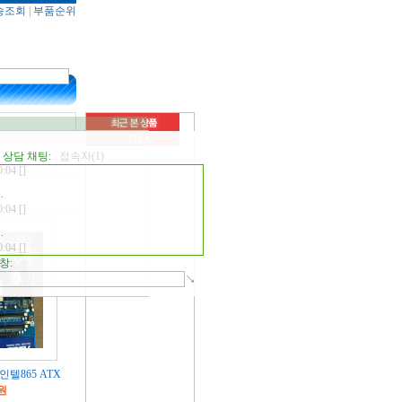
3:46 []
송조회
|
부품순위
ort.lenovo.com/ly/ko/downloads/ds029055?
rack=solr
0:04 []
.
0:04 []
.
 감추기
(0)
X
0:04 []
상담 채팅:
접속자(1)
.
0:04 []
.
0:04 []
.
창:
↘
+인텔865 ATX
0원