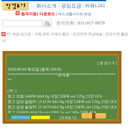
회사소개
공임요금
커뮤니티
|
|
원격지원1 다운로드
|
데스크톱사이트 변경
문의전화 :
031-917-9979
|
|
|
PC 매입 단가표
수량,셋트 구매시 할인
인근지역 무상배달
인근지역 출장
AS
[크게보기]