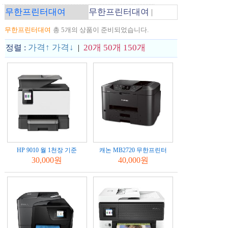
무한프린터대여
무한프린터대여
|
무한프린터대여
총 5개의 상품이 준비되었습니다.
가격↑
가격↓
20개
50개
150개
정렬 :
|
HP 9010 월 1천장 기준
캐논 MB2720 무한프린터
30,000원
40,000원