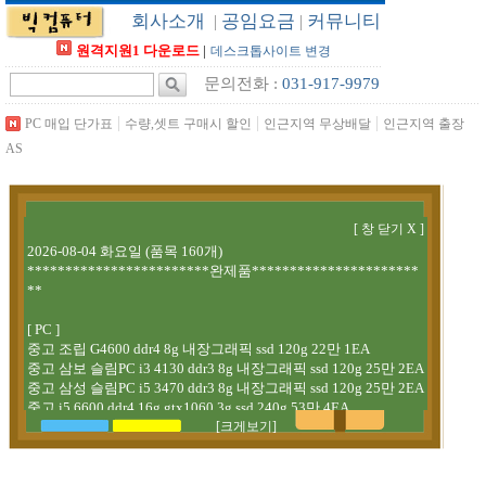
회사소개
공임요금
커뮤니티
|
|
원격지원1 다운로드
|
데스크톱사이트 변경
문의전화 :
031-917-9979
|
|
|
PC 매입 단가표
수량,셋트 구매시 할인
인근지역 무상배달
인근지역 출장
AS
[크게보기]