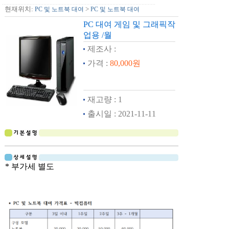
현재위치:
>
PC 및 노트북 대여
PC 및 노트북 대여
PC 대여 게임 및 그래픽작
업용 /월
제조사
:
가격
:
80,000원
재고량
:
1
출시일
:
2021-11-11
* 부가세 별도